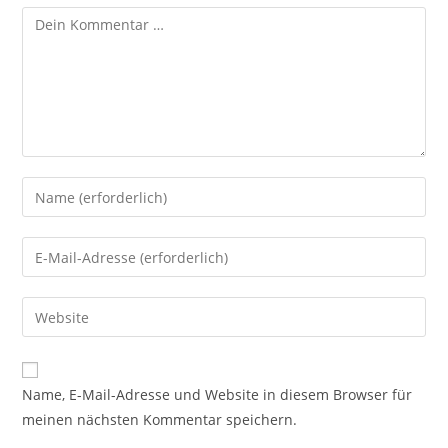
Kommentar
Gib
deinen
Namen
Gib
oder
deine
Benutzernamen
E-
Gib
zum
Mail-
deine
Kommentieren
Adresse
Website-
ein
zum
URL
Name, E-Mail-Adresse und Website in diesem Browser für
Kommentieren
ein
meinen nächsten Kommentar speichern.
ein
(optional)