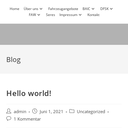
Zum
Home
Über uns
Fahrzeugangebote
BAIC
DFSK
Inhalt
FAW
Seres
Impressum
Kontakt
springen
Blog
Hello world!
Beitrags-
Beitrag
Beitrags-
admin
Juni 1, 2021
Uncategorized
Autor:
veröffentlicht:
Kategorie:
Beitrags-
1 Kommentar
Kommentare: