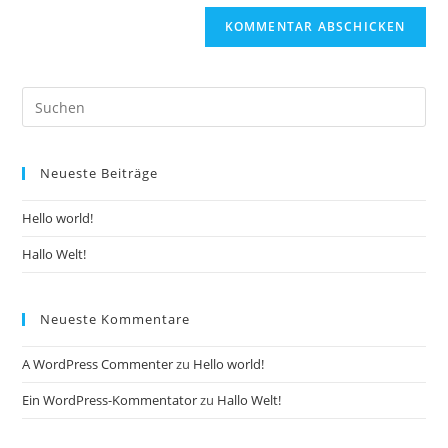
Pre
Es
to
Neueste Beiträge
clo
the
Hello world!
sea
pan
Hallo Welt!
Neueste Kommentare
A WordPress Commenter
zu
Hello world!
Ein WordPress-Kommentator
zu
Hallo Welt!