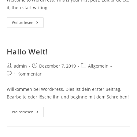
it, then start writing!
Hello
Weiterlesen
World!
Hallo Welt!
Beitrags-
Beitrag
Beitrags-
admin
Dezember 7, 2019
Allgemein
Autor:
veröffentlicht:
Kategorie:
Beitrags-
1 Kommentar
Kommentare:
Willkommen bei WordPress. Dies ist dein erster Beitrag.
Bearbeite oder lösche ihn und beginne mit dem Schreiben!
Hallo
Weiterlesen
Welt!