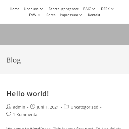
Zum
Home
Über uns
Fahrzeugangebote
BAIC
DFSK
Inhalt
FAW
Seres
Impressum
Kontakt
springen
Blog
Hello world!
Beitrags-
Beitrag
Beitrags-
admin
Juni 1, 2021
Uncategorized
Autor:
veröffentlicht:
Kategorie:
Beitrags-
1 Kommentar
Kommentare:
Welcome to WordPress. This is your first post. Edit or delete