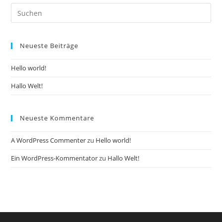
Pre
Es
to
Neueste Beiträge
clo
the
Hello world!
sea
pan
Hallo Welt!
Neueste Kommentare
A WordPress Commenter
zu
Hello world!
Ein WordPress-Kommentator
zu
Hallo Welt!