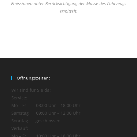
Emissionen unter Berücksichtigung der Masse des Fahrzeugs
ermittelt.
Öffnungszeiten:
Wir sind für Sie da:
Service:
Mo – Fr 08:00 Uhr – 18:00 Uhr
Samstag 09:00 Uhr – 12:00 Uhr
Sonntag geschlossen
Verkauf:
Mo – Fr 10:00 Uhr – 18:00 Uhr