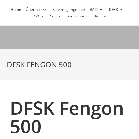
Home
Über uns
Fahrzeugangebote
BAIC
DFSK
FAW
Seres
Impressum
Kontakt
DFSK FENGON 500
DFSK Fengon
500