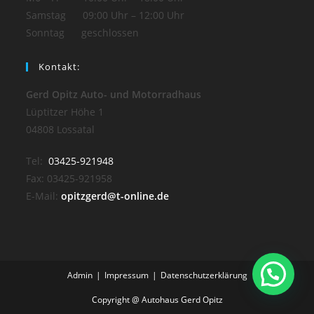
Samstag 09:00 Uhr – 12:00 Uhr
Sonntag geschlossen
Kontakt:
Gerd Opitz Auto- und Motorradhaus
Lüptitzer Höhe 1
04808 Lossatal
Tel:
03425-921948
Fax: 03425-921958
E-Mail:
opitzgerd@t-online.de
Admin
Impressum
Datenschutzerklärung
Copyright @ Autohaus Gerd Opitz