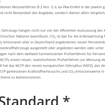
:
nen Messverfahren (§ 2 Nrn. 5, 6, 6a Pkw-EnVKV in der jeweils g
ind nicht Bestandteil des Angebots, sondern dienen allein Vergle
 Fahrzeugs hängen nicht nur von der effizienten Ausnutzung des K
hnischen Faktoren beeinflusst. CO
ist das für die Erderwärmung 
2
O
-Emissionen aller in Deutschland angebotenen neuen Personenkr
2
onenkraftfahrzeuge ausgestellt oder angeboten werden oder unter
gen nach dem weltweit harmonisierten Prüfverfahren für Person
WLTP), einem neuen, realistischeren Prüfverfahren zur Messung d
 hat das WLTP den neuen europäischen Fahrzyklus (NEFZ), das der
WLTP gemessenen Kraftstoffverbrauchs und CO
-Emissionswerte in
2
ichtend zu kommunizieren.
Standard *